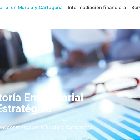
arial en Murcia y Cartagena
Intermediación financiera
Ser
toría Empresarial
Estratégica
os servicios en Murcia y Cartagena.